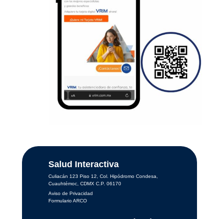
Salud Interactiva
Culiacán 123 Piso 12, Col. Hipódromo Condesa,
Cuauhtémoc, CDMX C.P. 06170
Aviso de Privacidad
Formulario ARCO