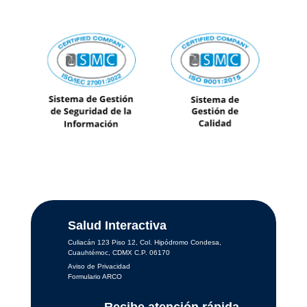
Salud Interactiva
Culiacán 123 Piso 12, Col. Hipódromo Condesa,
Cuauhtémoc, CDMX C.P. 06170
Aviso de Privacidad
Formulario ARCO
Recibe atención rápida